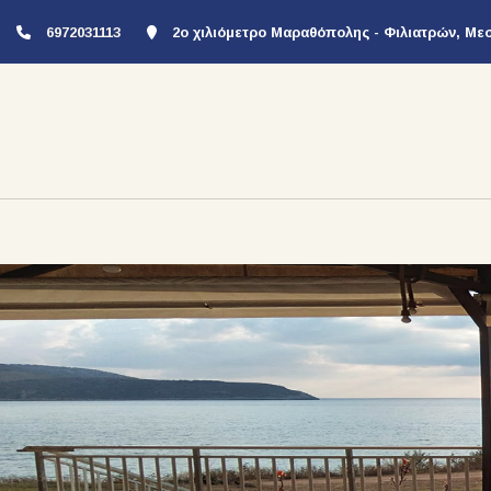
6972031113
2ο χιλιόμετρο Μαραθόπολης - Φιλιατρών, Με