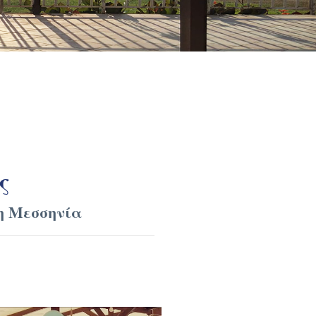
ς
η Μεσσηνία