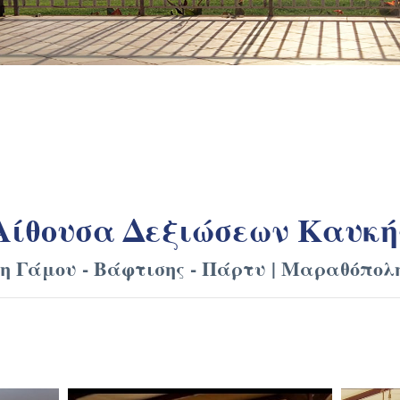
Αίθουσα Δεξιώσεων Καυκή
η Γάμου - Βάφτισης - Πάρτυ | Μαραθόπολ